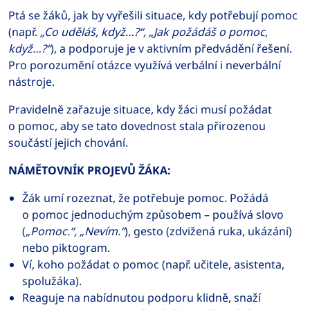
Ptá se žáků, jak by vyřešili situace, kdy potřebují pomoc
(např.
„Co uděláš, když…?“, „Jak požádáš o pomoc,
když…?“
), a podporuje je v aktivním předvádění řešení.
Pro porozumění otázce využívá verbální i neverbální
nástroje.
Pravidelně zařazuje situace, kdy žáci musí požádat
o pomoc, aby se tato dovednost stala přirozenou
součástí jejich chování.
NÁMĚTOVNÍK PROJEVŮ ŽÁKA:
Žák umí rozeznat, že potřebuje pomoc. Požádá
o pomoc jednoduchým způsobem – používá slovo
(
„Pomoc.“, „Nevím.“
), gesto (zdvižená ruka, ukázání)
nebo piktogram.
Ví, koho požádat o pomoc (např. učitele, asistenta,
spolužáka).
Reaguje na nabídnutou podporu klidně, snaží