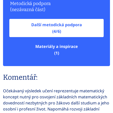
Metodická podpora
(nezávazná část)
Další metodická podpora
(4/6)
Materiály a inspirace
(1)
Komentář:
Očekávaný výsledek učení reprezentuje matematický
koncept nutný pro osvojení základních matematických
dovedností nezbytných pro žákovo další studium a jeho
osobní i profesní život. Napomáhá rozvoji základní