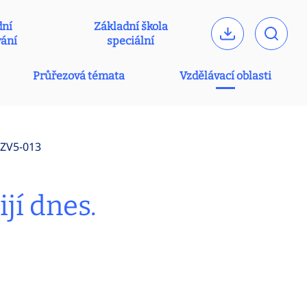
dní
Základní škola
vání
speciální
Průřezová témata
Vzdělávací oblasti
-ZV5-013
ijí dnes.