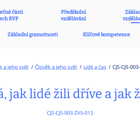
ečné části
Předškolní
Zákla
ech RVP
vzdělávání
vzdělá
Základní gramotnosti
Klíčové kompetence
k a jeho svět
Člověk a jeho svět
Lidé a čas
CJS-CJS-003
 jak lidé žili dříve a jak ž
CJS-CJS-003-ZV5-013