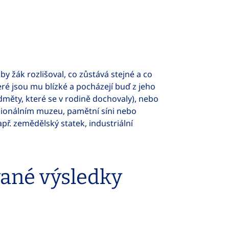
by žák rozlišoval, co zůstává stejné a co
eré jsou mu blízké a pocházejí buď z jeho
edměty, které se v rodině dochovaly), nebo
egionálním muzeu, pamětní síni nebo
př. zemědělský statek, industriální
vané výsledky