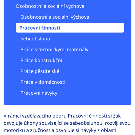
Osobnostní a sociální výchova
Osobnostní a sociální výchova
Pracovní činnosti
Sebeobsluha
Práce s technickými materiály
Práce konstrukční
Práce pěstitelské
Práce v domácnosti
Pracovní návyky
V rámci vzdělávacího oboru Pracovní činnosti si žák
osvojuje úkony související se sebeobsluhou, rozvíjí svou
motoriku a zručnost a osvojuje si návyky z oblasti