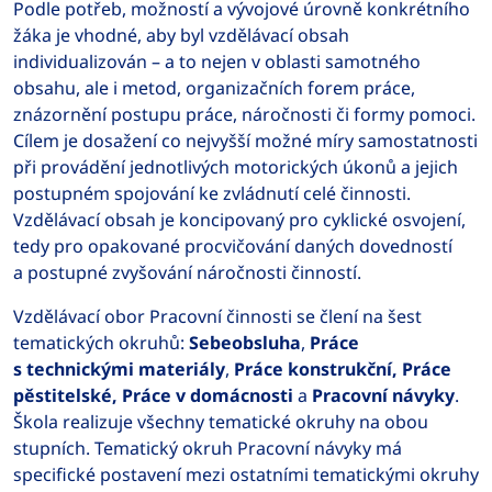
Podle potřeb, možností a vývojové úrovně konkrétního
žáka je vhodné, aby byl vzdělávací obsah
individualizován – a to nejen v oblasti samotného
obsahu, ale i metod, organizačních forem práce,
znázornění postupu práce, náročnosti či formy pomoci.
Cílem je dosažení co nejvyšší možné míry samostatnosti
při provádění jednotlivých motorických úkonů a jejich
postupném spojování ke zvládnutí celé činnosti.
Vzdělávací obsah je koncipovaný pro cyklické osvojení,
tedy pro opakované procvičování daných dovedností
a postupné zvyšování náročnosti činností.
Vzdělávací obor Pracovní činnosti se člení na šest
tematických okruhů:
Sebeobsluha
,
Práce
s technickými materiály
,
Práce konstrukční, Práce
pěstitelské, Práce v domácnosti
a
Pracovní návyky
.
Škola realizuje všechny tematické okruhy na obou
stupních. Tematický okruh Pracovní návyky má
specifické postavení mezi ostatními tematickými okruhy