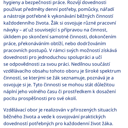
hygieny a bezpečnosti práce. Rozvíjí dovednosti
používat předměty denní potřeby, pomůcky, nářadí
a nástroje potřebné k vykonávání běžných činností
každodenního života. Žák si osvojuje různé pracovní
návyky – ať už související s přípravou na činnost,
úklidem po skončení samotné činnosti, dokončením
práce, překonáváním obtíží, nebo dodržováním
pracovních postupů. V rámci svých možností získává
dovednosti pro jednoduchou spolupráci a učí
se odpovědnosti za svou práci. Nedílnou součástí
vzdělávacího obsahu tohoto oboru je široké spektrum
činností, se kterými se žák seznamuje, poznává je a
osvojuje si je. Tyto činnosti se mohou stát důležitou
náplní jeho volného času či prostředkem k dosažení
pocitu prospěšnosti pro své okolí.
Vzdělávací obor je realizován v přirozených situacích
běžného života a vede k osvojování praktických
dovedností potřebných pro každodenní život žáka.