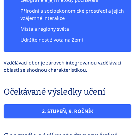
Geografie a její metody poznávání
Přírodní a socioekonomické prostředí a jejich
vzájemné interakce
Místa a regiony světa
Udržitelnost života na Zemi
Vzdělávací obor je zároveň integrovanou vzdělávací
oblastí se shodnou charakteristikou.
Očekávané výsledky učení
2. STUPEŇ, 9. ROČNÍK